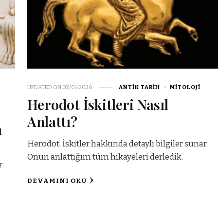
UPDATED ON
02/01/2026
ANTIK TARIH
MITOLOJI
Herodot İskitleri Nasıl
?
Anlattı?
a
Herodot, İskitler hakkında detaylı bilgiler sunar.
Onun anlattığım tüm hikayeleri derledik.
r
DEVAMINI OKU