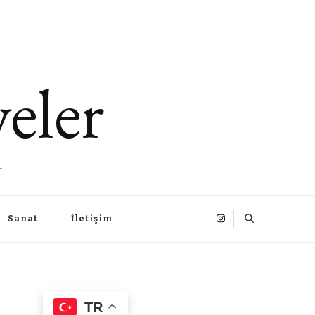
eler
.
Sanat
İletişim
TR