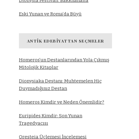
Dionysia Festivali: Bakkhanalia
Eski Yunan ve Roma’da Büyü
ANTIK EDEBIYATTAN SEÇMELER
Homeros’un Destanlarından Yola Çıkmış
Mitolojik Kitaplar
Dionysiaka Destanı: Muhtemelen Hiç
Duymadığınız Destan
Homeros Kimdir ve Neden Önemlidir?
Euripides Kimdir: Son Yunan
Tragedyacısı
Oresteia Üçlemesi İncelemesi