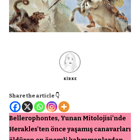
KIRKE
Share the article 👇
Bellerophontes, Yunan Mitolojisi’nde
Herakles’ten önce yaşamış canavarları
öldüren en önemli kahramanlardan