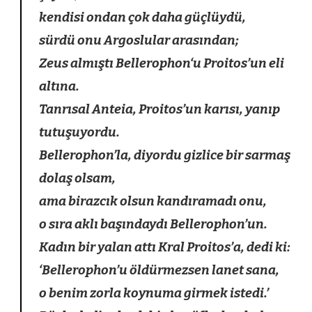
kendisi ondan çok daha güçlüydü,
sürdü onu Argoslular arasından;
Zeus almıştı Bellerophon
‘u
Proitos’un eli
altına.
Tanrısal Anteia, Proitos’un karısı, yanıp
tutuşuyordu.
Bellerophon’la, diyordu gizlice bir sarmaş
dolaş olsam,
ama birazcık olsun kandıramadı onu,
o sıra aklı başındaydı Bellerophon’un.
Kadın bir yalan attı Kral Proitos’a, dedi ki:
‘Bellerophon’u öldürmezsen lanet sana,
o benim zorla koynuma girmek istedi.’