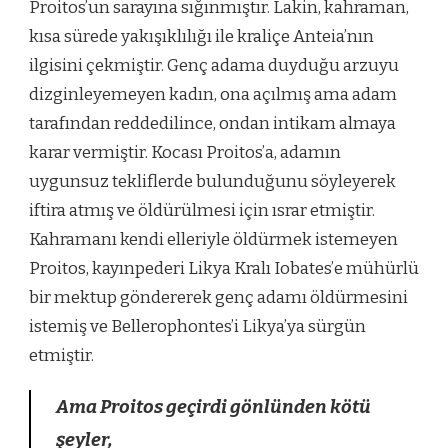
Proitos’un sarayına sığınmıştır. Lakin, kahraman,
kısa sürede yakışıklılığı ile kraliçe Anteia’nın
ilgisini çekmiştir. Genç adama duyduğu arzuyu
dizginleyemeyen kadın, ona açılmış ama adam
tarafından reddedilince, ondan intikam almaya
karar vermiştir. Kocası Proitos’a, adamın
uygunsuz tekliflerde bulunduğunu söyleyerek
iftira atmış ve öldürülmesi için ısrar etmiştir.
Kahramanı kendi elleriyle öldürmek istemeyen
Proitos, kayınpederi Likya Kralı Iobates’e mühürlü
bir mektup göndererek genç adamı öldürmesini
istemiş ve Bellerophontes’i Likya’ya sürgün
etmiştir.
Ama Proitos geçirdi gönlünden kötü
şeyler,