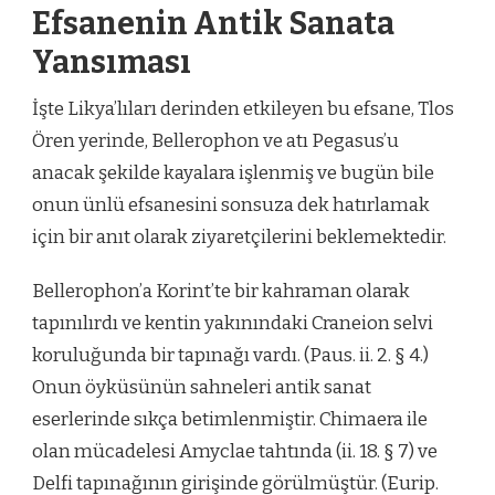
Efsanenin Antik Sanata
Yansıması
İşte Likya’lıları derinden etkileyen bu efsane, Tlos
Ören yerinde, Bellerophon ve atı Pegasus’u
anacak şekilde kayalara işlenmiş ve bugün bile
onun ünlü efsanesini sonsuza dek hatırlamak
için bir anıt olarak ziyaretçilerini beklemektedir.
Bellerophon’a Korint’te bir kahraman olarak
tapınılırdı ve kentin yakınındaki Craneion selvi
koruluğunda bir tapınağı vardı. (Paus. ii. 2. § 4.)
Onun öyküsünün sahneleri antik sanat
eserlerinde sıkça betimlenmiştir. Chimaera ile
olan mücadelesi Amyclae tahtında (ii. 18. § 7) ve
Delfi tapınağının girişinde görülmüştür. (Eurip.