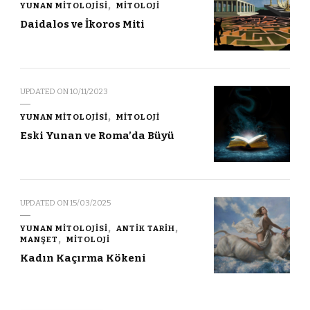
YUNAN MITOLOJISI
MITOLOJI
Daidalos ve İkoros Miti
UPDATED ON
10/11/2023
YUNAN MITOLOJISI
MITOLOJI
Eski Yunan ve Roma’da Büyü
UPDATED ON
15/03/2025
YUNAN MITOLOJISI
ANTIK TARIH
MANŞET
MITOLOJI
Kadın Kaçırma Kökeni