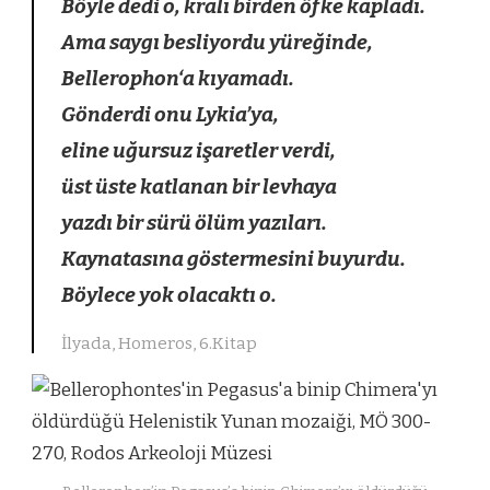
Böyle dedi o, kralı birden öfke kapladı.
Ama saygı besliyordu yüreğinde,
Bellerophon
‘a
kıyamadı.
Gönderdi onu Lykia’ya,
eline uğursuz işaretler verdi,
üst üste katlanan bir levhaya
yazdı bir sürü ölüm yazıları.
Kaynatasına göstermesini buyurdu.
Böylece yok olacaktı o.
İlyada, Homeros, 6.Kitap