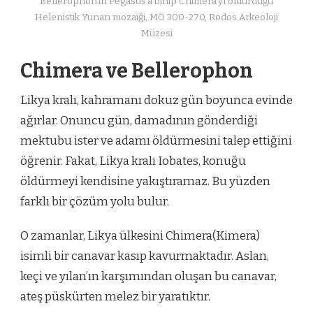
Bellerophon’in Pegasus’a binip Chimera’yı öldürdüğü
Helenistik Yunan mozaiği, MÖ 300-270, Rodos Arkeoloji
Müzesi
Chimera ve Bellerophon
Likya kralı, kahramanı dokuz gün boyunca evinde
ağırlar. Onuncu gün, damadının gönderdiği
mektubu ister ve adamı öldürmesini talep ettiğini
öğrenir. Fakat, Likya kralı Iobates, konuğu
öldürmeyi kendisine yakıştıramaz. Bu yüzden
farklı bir çözüm yolu bulur.
O zamanlar, Likya ülkesini Chimera(Kimera)
isimli bir canavar kasıp kavurmaktadır. Aslan,
keçi ve yılan’ın karşımından oluşan bu canavar,
ateş püskürten melez bir yaratıktır.