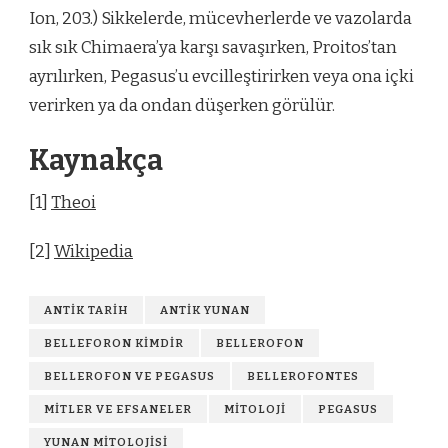
Ion, 203.) Sikkelerde, mücevherlerde ve vazolarda
sık sık Chimaera’ya karşı savaşırken, Proitos’tan
ayrılırken, Pegasus’u evcilleştirirken veya ona içki
verirken ya da ondan düşerken görülür.
Kaynakça
[1]
Theoi
[2]
Wikipedia
ANTIK TARIH
ANTIK YUNAN
BELLEFORON KIMDIR
BELLEROFON
BELLEROFON VE PEGASUS
BELLEROFONTES
MITLER VE EFSANELER
MITOLOJI
PEGASUS
YUNAN MITOLOJISI