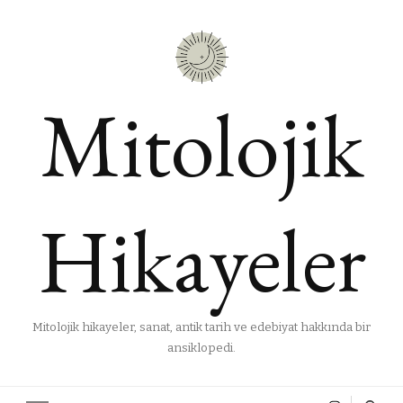
Mitolojik
Hikayeler
Mitolojik hikayeler, sanat, antik tarih ve edebiyat hakkında bir
ansiklopedi.