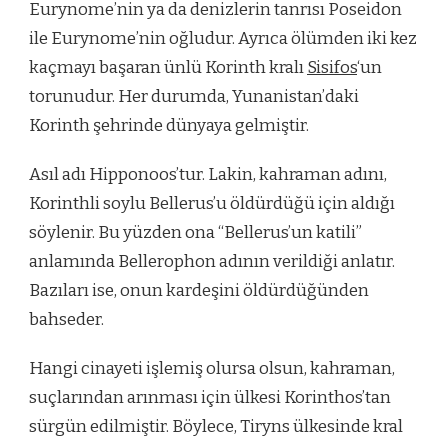
Eurynome’nin ya da denizlerin tanrısı Poseidon
ile Eurynome’nin oğludur. Ayrıca ölümden iki kez
kaçmayı başaran ünlü Korinth kralı
Sisifos
‘un
torunudur. Her durumda, Yunanistan’daki
Korinth şehrinde dünyaya gelmiştir.
Asıl adı Hipponoos’tur. Lakin, kahraman adını,
Korinthli soylu Bellerus’u öldürdüğü için aldığı
söylenir. Bu yüzden ona “Bellerus’un katili”
anlamında Bellerophon adının verildiği anlatır.
Bazıları ise, onun kardeşini öldürdüğünden
bahseder.
Hangi cinayeti işlemiş olursa olsun, kahraman,
suçlarından arınması için ülkesi Korinthos’tan
sürgün edilmiştir. Böylece, Tiryns ülkesinde kral