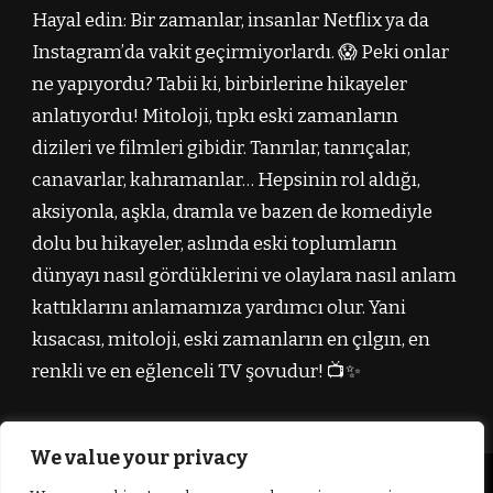
Hayal edin: Bir zamanlar, insanlar Netflix ya da
Instagram’da vakit geçirmiyorlardı. 😱 Peki onlar
ne yapıyordu? Tabii ki, birbirlerine hikayeler
anlatıyordu! Mitoloji, tıpkı eski zamanların
dizileri ve filmleri gibidir. Tanrılar, tanrıçalar,
canavarlar, kahramanlar… Hepsinin rol aldığı,
aksiyonla, aşkla, dramla ve bazen de komediyle
dolu bu hikayeler, aslında eski toplumların
dünyayı nasıl gördüklerini ve olaylara nasıl anlam
kattıklarını anlamamıza yardımcı olur. Yani
kısacası, mitoloji, eski zamanların en çılgın, en
renkli ve en eğlenceli TV şovudur! 📺✨
We value your privacy
© Telif Hakkı2026
Mitolojik Hikayeler
. Tüm hakları