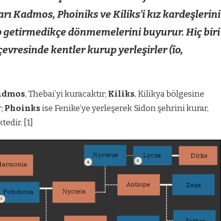
rı Kadmos, Phoiniks ve Kiliks’i kız kardeşlerini
 getirmedikçe dönmemelerini buyurur. Hiç biri
evresinde kentler kurup yerleşirler (îo,
admos
, Thebai’yi kuracaktır;
Kiliks
, Kilikya bölgesine
r;
Phoinks
ise Fenike’ye yerleşerek Sidon şehrini kurar,
edir. [1]