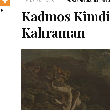
UPDATED ON
03/12/2025
YUNAN MITOLOJISI
MITO
Kadmos Kimdir
Kahraman