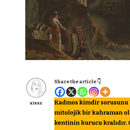
Share the article 👇
Kadmos kimdir sorusunu bi
KIRKE
mitolojik bir kahraman o
kentinin kurucu kralıdır. O