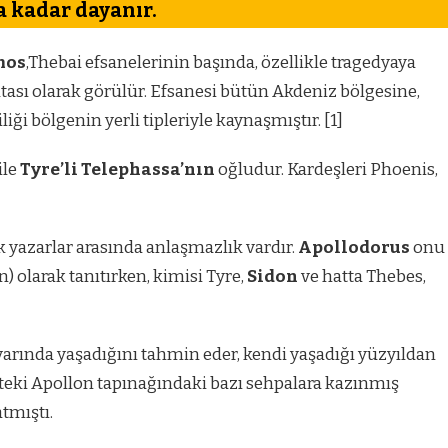
a kadar dayanır.
mos
,Thebai efsanelerinin başında, özellikle tragedyaya
sı olarak görülür. Efsanesi bütün Akdeniz bölgesine,
liği bölgenin yerli tipleriyle kaynaşmıştır. [1]
ile
Tyre’li Telephassa’nın
oğludur. Kardeşleri Phoenis,
yazarlar arasında anlaşmazlık vardır.
Apollodorus
onu
) olarak tanıtırken, kimisi Tyre,
Sidon
ve hatta Thebes,
varında yaşadığını tahmin eder, kendi yaşadığı yüzyıldan
’teki Apollon tapınağındaki bazı sehpalara kazınmış
tmıştı.