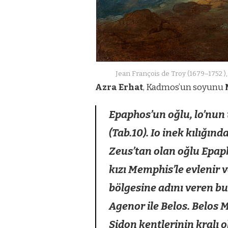
Jean François de Troy (1679–1752 ),
Azra Erhat
, Kadmos’un soyunu
Epaphos’un oğlu, lo’nun
(Tab.10). Io inek kılığın
Zeus’tan olan oğlu Epaph
kızı Memphis’le evlenir ve
bölgesine adını veren bu 
Agenor ile Belos. Belos Mı
Sidon kentlerinin kralı o