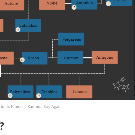
dmos Kimdir – Kadmos Soy Ağacı
?