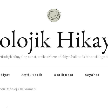
olojik Hikay
Mitolojik hikayeler, sanat, antik tarih ve edebiyat hakkında bir ansiklopedi
ebiyat
Antik Tarih
Antik Kent
Seyahat
dir: Mitolojik Kahraman