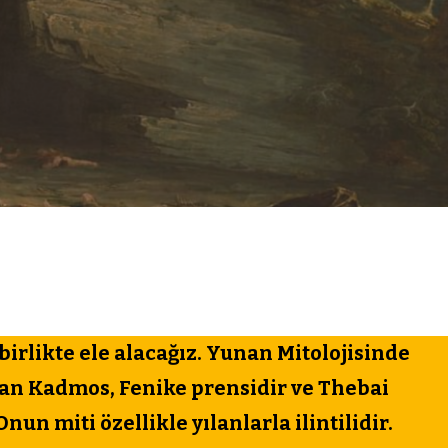
rlikte ele alacağız. Yunan Mitolojisinde
lan Kadmos, Fenike prensidir ve Thebai
nun miti özellikle yılanlarla ilintilidir.