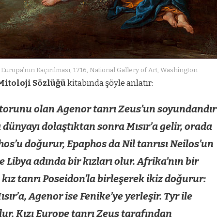
 Europa’nın Kaçırılması, 1716, National Gallery of Art, Washington
Mitoloji Sözlüğü
kitabında şöyle anlatır:
 torunu olan Agenor tanrı Zeus’un soyundandır
da dünyayı dolaştıktan sonra Mısır’a gelir, orada
os’u doğurur, Epaphos da Nil tanrısı Neilos’un
 Libya adında bir kızları olur. Afrika’nın bir
kız tanrı Poseidon’la birleşerek ikiz doğurur:
sır’a, Agenor ise Fenike’ye yerleşir. Tyr ile
lur. Kızı Europe tanrı Zeus tarafından