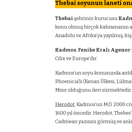
Thebai soyunun laneti on
Thebai
şehrinin kurucusu
Kad
konu olmuş birçok kahramanın ata
Anadolu ve Afrika’ya yayılmış, kişi
Kadmos
,
Fenike Kralı Agenor
Cilix ve Europe’dır.
Kadmos’un soyu konusunda antik 
Phoenicia’lı (Kenan Ülkesi, Lübnan
Mısır olduğunu ileri sürmektedir.
Herodot
, Kadmos’un M.Ö. 2000 ci
1600 yıl öncedir. Herodot, Thebes
Cadmean yazısını görmüş ve anla