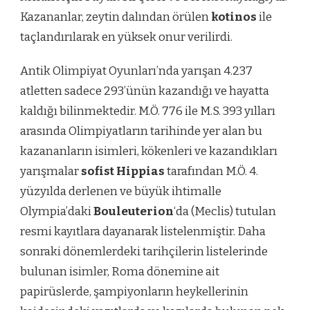
Kazananlar, zeytin dalından örülen
kotinos
ile
taçlandırılarak en yüksek onur verilirdi.
Antik Olimpiyat Oyunları’nda yarışan 4.237
atletten sadece 293’ünün kazandığı ve hayatta
kaldığı bilinmektedir. M.Ö. 776 ile M.S. 393 yılları
arasında Olimpiyatların tarihinde yer alan bu
kazananların isimleri, kökenleri ve kazandıkları
yarışmalar
sofist Hippias
tarafından M.Ö. 4.
yüzyılda derlenen ve büyük ihtimalle
Olympia’daki
Bouleuterion
‘da (Meclis) tutulan
resmi kayıtlara dayanarak listelenmiştir. Daha
sonraki dönemlerdeki tarihçilerin listelerinde
bulunan isimler, Roma dönemine ait
papirüslerde, şampiyonların heykellerinin