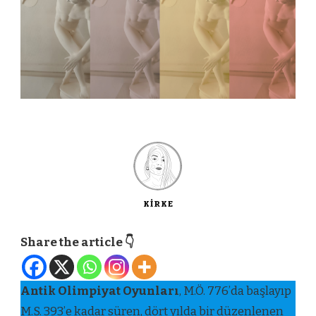
KIRKE
Share the article 👇
Antik Olimpiyat Oyunları
, M.Ö. 776’da başlayıp
M.S. 393’e kadar süren, dört yılda bir düzenlenen