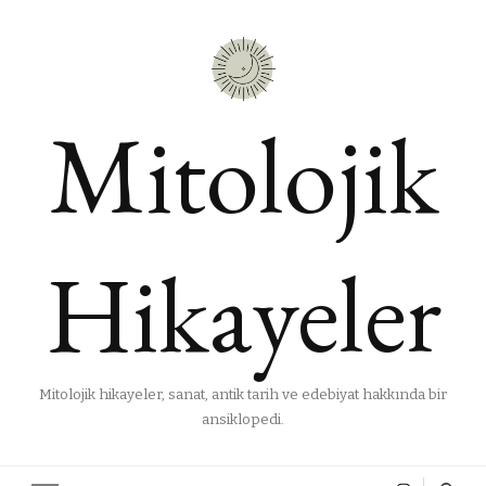
Mitolojik
Hikayeler
Mitolojik hikayeler, sanat, antik tarih ve edebiyat hakkında bir
ansiklopedi.