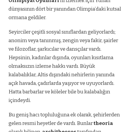
Olimpiyat Oyunları
‘nı izlemek için Yunan
dünyasının dört bir yanından Olimpia’daki kutsal
ormana geldiler.
Seyirciler çeşitli sosyal sınıflardan geliyorlardı;
anonim veya tanınmış, zengin veya fakir, şairler
ve filozoflar, şarkıcılar ve dansçılar vardı.
Hepsinin, kadınlar dışında, oyunları kısıtlama
olmaksızın izleme hakkı vardı. Büyük
kalabalıklar, Altis dışındaki nehirlerin yanında
açık havada, çadırlarda yaşıyor ve uyuyorlardı.
Hatta barbarlar ve köleler bile bu kalabalığın
içindeydi.
Bu geniş hacı topluluğuna ek olarak, şehirlerden
gelen resmi heyetler de vardı. Bunlar
theoria
olarak bilinen,
architheoros
tarafından