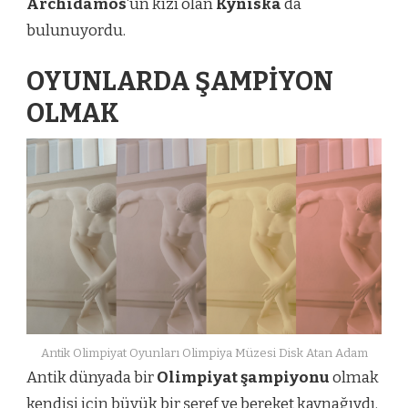
Archidamos
‘un kızı olan
Kyniska
da
bulunuyordu.
OYUNLARDA ŞAMPİYON
OLMAK
Antik Olimpiyat Oyunları Olimpiya Müzesi Disk Atan Adam
Antik dünyada bir
Olimpiyat şampiyonu
olmak
kendisi için büyük bir şeref ve bereket kaynağıydı.