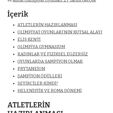
ve
Antik Olimpiyat Oyunları: 27 Tarihi Gerçek
İçerik
ATLETLERİN HAZIRLANMASI
OLİMPİYAT OYUNLARI’NIN KUTSAL ALAYI
ELİS KENTİ
OLİMPİYA GYMNASIUM
KADINLAR VE FİZİKSEL EGZERSİZ
OYUNLARDA ŞAMPİYON OLMAK
PRYTANEİON
ŞAMPİYON ÖDÜLLERİ
SEYİRCİLER KİMDİ?
HELENİSTİK VE ROMA DÖNEMİ
ATLETLERİN