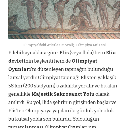
Olimpiya’daki Atletler Mozaiği, Olimpiya Müzesi
Edebi kaynaklara göre,
Elis
(veya İlida) hem
Elia
devleti
nin başkenti hem de
Olimpiyat
Oyunları
’nı düzenleyen tapınağın bulunduğu
kutsal yerdir. Olimpiyat tapınağı Elis’ten yaklaşık
58 km (200 stadyum) uzaklıkta yer alır ve bu alan
genellikle
Majestik Sakrosanct Yolu
olarak
anılırdı. Bu yol, İlida şehrinin girişinden başlar ve
Elis’ten Olimpiya’ya yapılan iki günlük yolculuk
bu kutsal yolda son bulurdu. Yolculuğun
tamamlanması, Olimpiyat Oyunları’nın