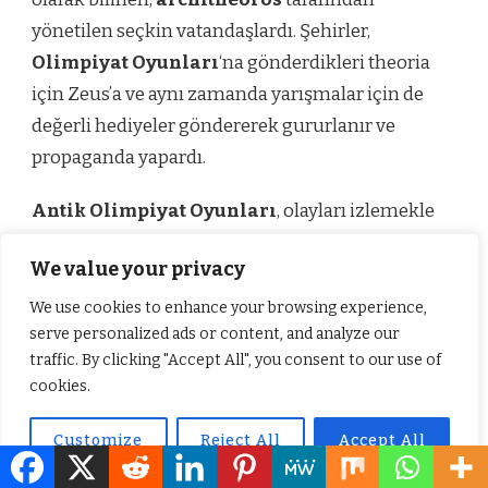
yönetilen seçkin vatandaşlardı. Şehirler,
Olimpiyat Oyunları
‘na gönderdikleri theoria
için Zeus’a ve aynı zamanda yarışmalar için de
değerli hediyeler göndererek gururlanır ve
propaganda yapardı.
Antik Olimpiyat Oyunları
, olayları izlemekle
kalmayıp profesyonel sebeplerle gelen edebiyat
We value your privacy
ve sanat dünyasından siyasetçiler ve adamlar
tarafından da ziyaret edildi. Bunlar arasında
We use cookies to enhance your browsing experience,
serve personalized ads or content, and analyze our
yalnızca oyunları izlemek için gelmeyip aynı
traffic. By clicking "Accept All", you consent to our use of
zamanda eserlerine konu edinen şairler
cookies.
(Simonides, Bacchylides, Pindar), hatipler
(Gorgias, Lysias, Isocrates), heykeltıraşlar
Customize
Reject All
Accept All
(Pythagoras of Samos, Polycleitos of Argos and