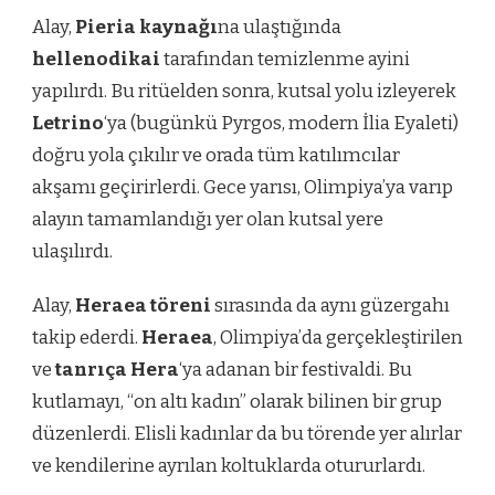
Alay,
Pieria kaynağı
na ulaştığında
hellenodikai
tarafından temizlenme ayini
yapılırdı. Bu ritüelden sonra, kutsal yolu izleyerek
Letrino
‘ya (bugünkü Pyrgos, modern İlia Eyaleti)
doğru yola çıkılır ve orada tüm katılımcılar
akşamı geçirirlerdi. Gece yarısı, Olimpiya’ya varıp
alayın tamamlandığı yer olan kutsal yere
ulaşılırdı.
Alay,
Heraea töreni
sırasında da aynı güzergahı
takip ederdi.
Heraea
, Olimpiya’da gerçekleştirilen
ve
tanrıça Hera
‘ya adanan bir festivaldi. Bu
kutlamayı, “on altı kadın” olarak bilinen bir grup
düzenlerdi. Elisli kadınlar da bu törende yer alırlar
ve kendilerine ayrılan koltuklarda otururlardı.