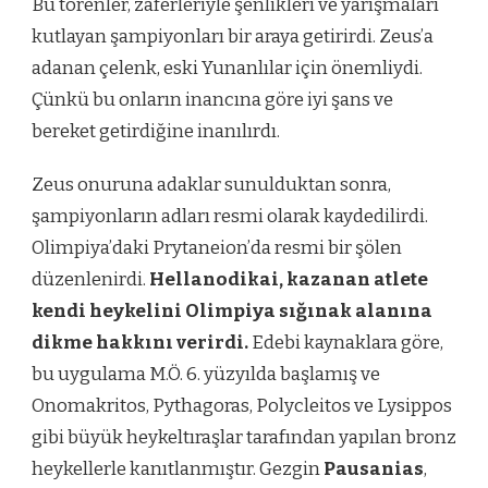
Bu törenler, zaferleriyle şenlikleri ve yarışmaları
kutlayan şampiyonları bir araya getirirdi. Zeus’a
adanan çelenk, eski Yunanlılar için önemliydi.
Çünkü bu onların inancına göre iyi şans ve
bereket getirdiğine inanılırdı.
Zeus onuruna adaklar sunulduktan sonra,
şampiyonların adları resmi olarak kaydedilirdi.
Olimpiya’daki Prytaneion’da resmi bir şölen
düzenlenirdi.
Hellanodikai, kazanan atlete
kendi heykelini Olimpiya sığınak alanına
dikme hakkını verirdi.
Edebi kaynaklara göre,
bu uygulama M.Ö. 6. yüzyılda başlamış ve
Onomakritos, Pythagoras, Polycleitos ve Lysippos
gibi büyük heykeltıraşlar tarafından yapılan bronz
heykellerle kanıtlanmıştır. Gezgin
Pausanias
,