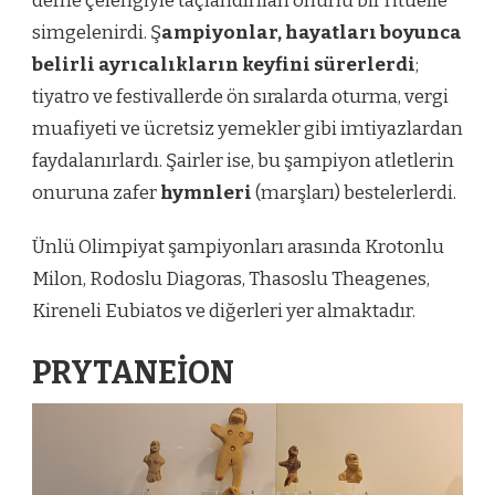
defne çelengiyle taçlandırılan onurlu bir ritüelle
simgelenirdi. Ş
ampiyonlar, hayatları boyunca
belirli ayrıcalıkların keyfini sürerlerdi
;
tiyatro ve festivallerde ön sıralarda oturma, vergi
muafiyeti ve ücretsiz yemekler gibi imtiyazlardan
faydalanırlardı. Şairler ise, bu şampiyon atletlerin
onuruna zafer
hymnleri
(marşları) bestelerlerdi.
Ünlü Olimpiyat şampiyonları arasında Krotonlu
Milon, Rodoslu Diagoras, Thasoslu Theagenes,
Kireneli Eubiatos ve diğerleri yer almaktadır.
PRYTANEİON