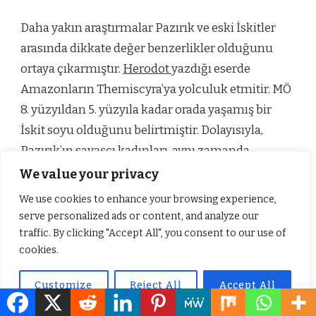
Daha yakın araştırmalar Pazırık ve eski İskitler
arasında dikkate değer benzerlikler olduğunu
ortaya çıkarmıştır.
Herodot
yazdığı eserde
Amazonların Themiscyra’ya yolculuk etmitir. MÖ
8. yüzyıldan 5. yüzyıla kadar orada yaşamış bir
İskit soyu olduğunu belirtmiştir. Dolayısıyla,
Pazırık’ın savaşçı kadınları, aynı zamanda
yetenekli biniciler, at oynatıcıları, at binicileri veya
We value your privacy
at sırtında savaşçılar olan Amazonlar olabilir.
We use cookies to enhance your browsing experience,
serve personalized ads or content, and analyze our
Doğu Ege’deki Lemnos adasında bulunan antik
traffic. By clicking "Accept All", you consent to our use of
Yunan kenti Myrina da özellikle ilgi çekicidir. Bu
cookies.
Tunç Çağı kentinin, hükümdarlığı sırasında
Customize
Reject All
Accept All
Amazonların Gorgon isimli yaratıkla savaştığı
Amazon Kraliçesi Myrina’nın onuruna