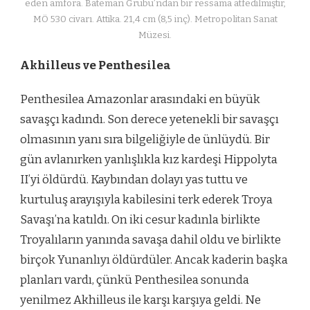
eden amfora. Bateman Grubu’ndan bir ressama atfedilmiştir,
MÖ 530 civarı. Attika. 21,4 cm (8,5 inç). Metropolitan Sanat
Müzesi.
Akhilleus ve Penthesilea
Penthesilea Amazonlar arasındaki en büyük
savaşçı kadındı. Son derece yetenekli bir savaşçı
olmasının yanı sıra bilgeliğiyle de ünlüydü. Bir
gün avlanırken yanlışlıkla kız kardeşi Hippolyta
II’yi öldürdü. Kaybından dolayı yas tuttu ve
kurtuluş arayışıyla kabilesini terk ederek Troya
Savaşı’na katıldı. On iki cesur kadınla birlikte
Troyalıların yanında savaşa dahil oldu ve birlikte
birçok Yunanlıyı öldürdüler. Ancak kaderin başka
planları vardı, çünkü Penthesilea sonunda
yenilmez Akhilleus ile karşı karşıya geldi. Ne