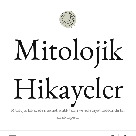
Mitolojik
Hikayeler
Mitolojik hikayeler, sanat, antik tarih ve edebiyat hakkında bir
ansiklopedi.