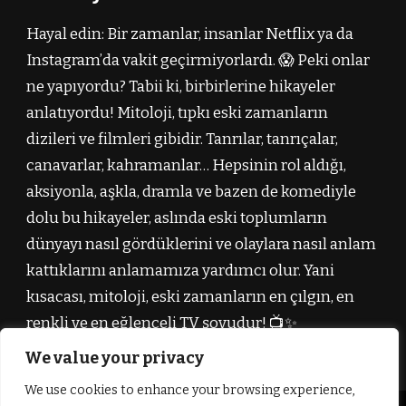
Hayal edin: Bir zamanlar, insanlar Netflix ya da
Instagram’da vakit geçirmiyorlardı. 😱 Peki onlar
ne yapıyordu? Tabii ki, birbirlerine hikayeler
anlatıyordu! Mitoloji, tıpkı eski zamanların
dizileri ve filmleri gibidir. Tanrılar, tanrıçalar,
canavarlar, kahramanlar… Hepsinin rol aldığı,
aksiyonla, aşkla, dramla ve bazen de komediyle
dolu bu hikayeler, aslında eski toplumların
dünyayı nasıl gördüklerini ve olaylara nasıl anlam
kattıklarını anlamamıza yardımcı olur. Yani
kısacası, mitoloji, eski zamanların en çılgın, en
renkli ve en eğlenceli TV şovudur! 📺✨
We value your privacy
We use cookies to enhance your browsing experience,