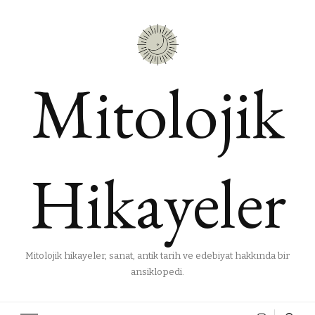
Mitolojik
Hikayeler
Mitolojik hikayeler, sanat, antik tarih ve edebiyat hakkında bir
ansiklopedi.